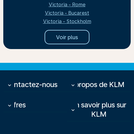
Victoria - Rome
Victoria - Bucarest
Victoria - Stockholm
Voir plus
Contactez-nous
À propos de KLM
keyboard_arrow_down
keyboard_arrow_down
Offres
En savoir plus sur
keyboard_arrow_down
keyboard_arrow_down
KLM