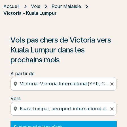
Accueil
Vols
Pour Malaisie
Victoria - Kuala Lumpur
Si aucun résultat n’est disponible, cliquez sur « Trouver
Vols pas chers de Victoria vers
Kuala Lumpur dans les
prochains mois
À partir de
location_on
close
Vers
location_on
close