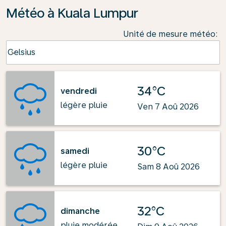
Météo à Kuala Lumpur
Unité de mesure météo
:
Weather unit option Celsius Selected
Celsius
keyboard_arrow_down
34°C
vendredi
légère pluie
Ven 7 Aoû 2026
30°C
samedi
légère pluie
Sam 8 Aoû 2026
32°C
dimanche
pluie modérée