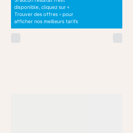
Si aucun résultat n’est
disponible, cliquez sur «
Trouver des offres » pour
afficher nos meilleurs tarifs
chevron_left
chevron_right