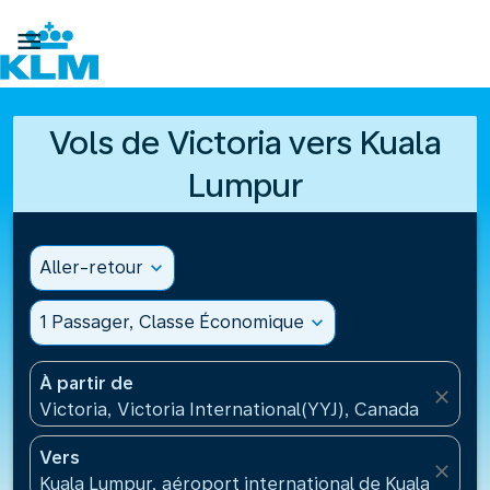

Vols de Victoria vers Kuala
Lumpur
Aller-retour
expand_more
1 Passager, Classe Économique
expand_more
À partir de
close
Victoria, Victoria International(YYJ), Canada
Vers
close
Kuala Lumpur, aéroport international de Kuala Lumpu