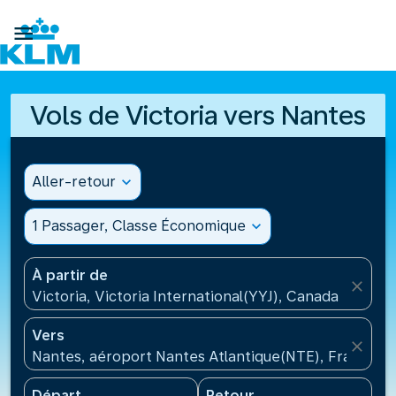

Vols de Victoria vers Nantes
Aller-retour
expand_more
1 Passager, Classe Économique
expand_more
À partir de
close
Victoria, Victoria International(YYJ), Canada
Vers
close
Nantes, aéroport Nantes Atlantique(NTE), France
Départ
Retour