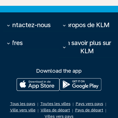
Contactez-nous
À propos de KLM
keyboard_arrow_down
keyboard_arrow_down
Offres
En savoir plus sur
keyboard_arrow_down
keyboard_arrow_down
KLM
Download the app
Tous les pays
Toutes les villes
Pays vers pays
|
|
|
Ville vers ville
Villes de départ
Pays de départ
|
|
|
Villes vers pays