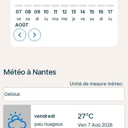
07
08
09
10
11
12
13
14
15
16
17
18
ve
sa
di
lu
ma
me
je
ve
sa
di
lu
ma
AOÛT
chevron_left
chevron_right
Météo à Nantes
Unité de mesure météo
:
Weather unit option Celsius Selected
Celsius
keyboard_arrow_down
27°C
vendredi
peu nuageux
Ven 7 Aoû 2026