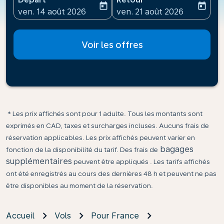
today
today
fc-booking-departure-date-aria-label
fc-booking-return-date-ari
ven. 14 août 2026
ven. 21 août 2026
Voir les offres
* Les prix affichés sont pour 1 adulte. Tous les montants sont
exprimés en CAD, taxes et surcharges incluses. Aucuns frais de
réservation applicables. Les prix affichés peuvent varier en
bagages
fonction de la disponibilité du tarif. Des frais de
supplémentaires
peuvent être appliqués . Les tarifs affichés
ont été enregistrés au cours des dernières 48 h et peuvent ne pas
être disponibles au moment de la réservation.
Accueil
Vols
Pour France