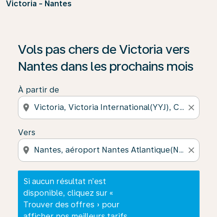
Victoria - Nantes
Si aucun résultat n’est disponible, cliquez sur « Trouver
Vols pas chers de Victoria vers
Nantes dans les prochains mois
À partir de
location_on
close
Vers
location_on
close
Si aucun résultat n’est
disponible, cliquez sur «
Trouver des offres » pour
afficher nos meilleurs tarifs