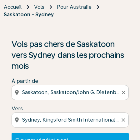
Accueil
Vols
Pour Australie
Saskatoon - Sydney
Si aucun résultat n’est disponible, cliquez sur « Trouver
Vols pas chers de Saskatoon
vers Sydney dans les prochains
mois
À partir de
location_on
close
Vers
location_on
close