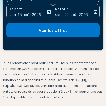
Départ
Retour
today
today
fc-booking-departure-date-aria-label
fc-booking-return-date-ari
sam. 15 août 2026
sam. 22 août 2026
Voir les offres
* Les prix affichés sont pour 1 adulte. Tous les montants sont
exprimés en CAD, taxes et surcharges incluses. Aucuns frais de
réservation applicables. Les prix affichés peuvent varier en
bagages
fonction de la disponibilité du tarif. Des frais de
supplémentaires
peuvent être appliqués . Les tarifs affichés
ont été enregistrés au cours des dernières 48 h et peuvent ne pas
être disponibles au moment de la réservation.