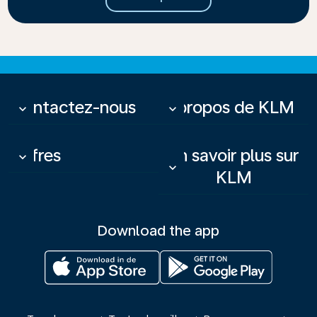
Contactez-nous
À propos de KLM
keyboard_arrow_down
keyboard_arrow_down
Offres
En savoir plus sur
keyboard_arrow_down
keyboard_arrow_down
KLM
Download the app