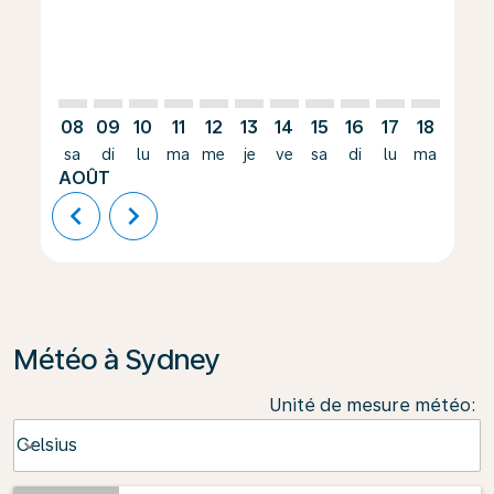
08
09
10
11
12
13
14
15
16
17
18
19
sa
di
lu
ma
me
je
ve
sa
di
lu
ma
me
AOÛT
chevron_left
chevron_right
Météo à Sydney
Unité de mesure météo
:
Weather unit option Celsius Selected
Celsius
keyboard_arrow_down