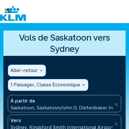

Vols de Saskatoon vers
Sydney
Aller-retour
expand_more
1 Passager, Classe Économique
expand_more
À partir de
close
Saskatoon, Saskatoon/John G. Diefenbaker Internati
Vers
close
Sydney, Kingsford Smith International Airport(SYD),