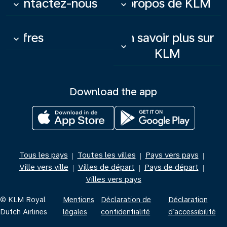
Contactez-nous
À propos de KLM
keyboard_arrow_down
keyboard_arrow_down
Offres
En savoir plus sur
keyboard_arrow_down
keyboard_arrow_down
KLM
Download the app
Tous les pays
Toutes les villes
Pays vers pays
|
|
|
Ville vers ville
Villes de départ
Pays de départ
|
|
|
Villes vers pays
© KLM Royal
Mentions
Déclaration de
Déclaration
Dutch Airlines
légales
confidentialité
d’accessibilité