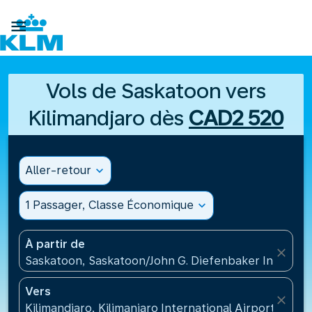

Vols de Saskatoon vers
Kilimandjaro dès
CAD2 520
Aller-retour
expand_more
1 Passager, Classe Économique
expand_more
À partir de
close
Saskatoon, Saskatoon/John G. Diefenbaker Internati
Vers
close
Kilimandjaro, Kilimanjaro International Airport(JRO),