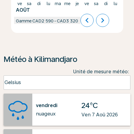
ve
sa
di
lu
ma
me
je
ve
sa
di
lu
ma
AOÛT
chevron_left
chevron_right
Gamme
CAD2 590
-
CAD3 320
Météo à Kilimandjaro
Unité de mesure météo
:
Weather unit option Celsius Selected
Celsius
keyboard_arrow_down
24°C
vendredi
nuageux
Ven 7 Aoû 2026