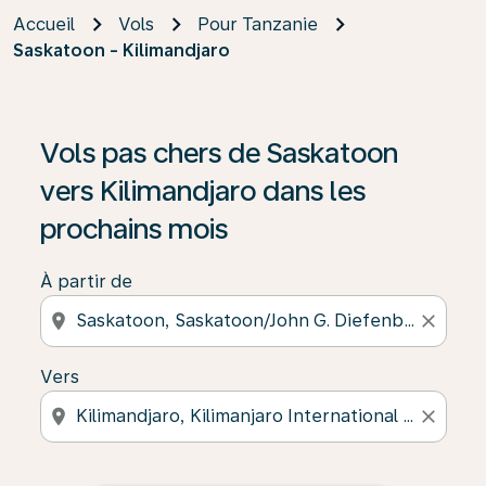
Accueil
Vols
Pour Tanzanie
Saskatoon - Kilimandjaro
Vols pas chers de Saskatoon
vers Kilimandjaro dans les
prochains mois
À partir de
location_on
close
Vers
location_on
close