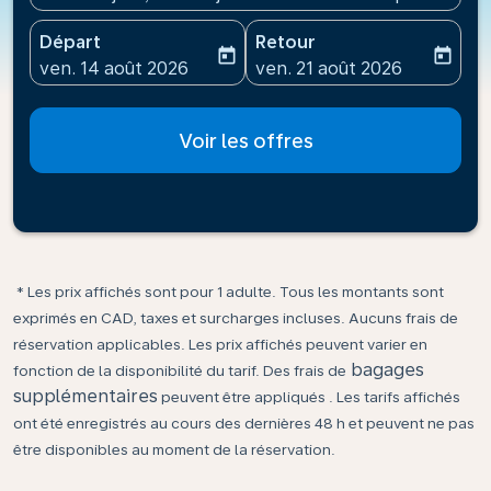
Départ
Retour
today
today
fc-booking-departure-date-aria-label
fc-booking-return-date-ari
ven. 14 août 2026
ven. 21 août 2026
Voir les offres
* Les prix affichés sont pour 1 adulte. Tous les montants sont
exprimés en CAD, taxes et surcharges incluses. Aucuns frais de
réservation applicables. Les prix affichés peuvent varier en
bagages
fonction de la disponibilité du tarif. Des frais de
supplémentaires
peuvent être appliqués . Les tarifs affichés
ont été enregistrés au cours des dernières 48 h et peuvent ne pas
être disponibles au moment de la réservation.