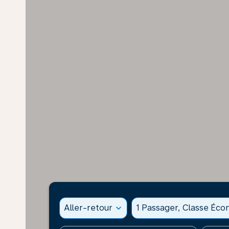
Aller-retour
expand_more
1 Passager, Classe Éc