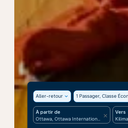
Aller-retour
expand_more
1 Passager, Classe Éc
À partir de
Vers
close