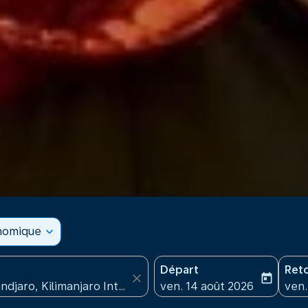
onomique
expand_more
Départ
Ret
close
today
fc-booking-departure-date
fc-b
ven. 14 août 2026
ven.