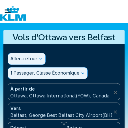

Vols d'Ottawa vers Belfast
Aller-retour
expand_more
1 Passager, Classe Économique
expand_more
À partir de
close
Ottawa, Ottawa International(YOW), Canada
Vers
close
Belfast, George Best Belfast City Airport(BHD), Ro
Départ
Retour