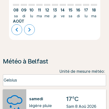
08
09
10
11
12
13
14
15
16
17
18
19
sa
di
lu
ma
me
je
ve
sa
di
lu
ma
me
AOÛT
chevron_left
chevron_right
Météo à Belfast
Unité de mesure météo
:
Weather unit option Celsius Selected
Celsius
keyboard_arrow_down
17°C
samedi
légère pluie
Sam 8 Aoû 2026