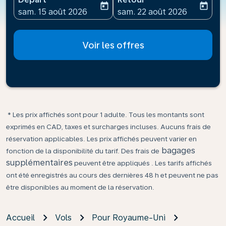
today
today
fc-booking-departure-date-aria-label
fc-booking-return-date-ari
sam. 15 août 2026
sam. 22 août 2026
Voir les offres
* Les prix affichés sont pour 1 adulte. Tous les montants sont
exprimés en CAD, taxes et surcharges incluses. Aucuns frais de
réservation applicables. Les prix affichés peuvent varier en
bagages
fonction de la disponibilité du tarif. Des frais de
supplémentaires
peuvent être appliqués . Les tarifs affichés
ont été enregistrés au cours des dernières 48 h et peuvent ne pas
être disponibles au moment de la réservation.
Accueil
Vols
Pour Royaume-Uni