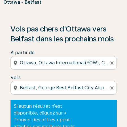
Ottawa - Belfast
Si aucun résultat n’est disponible, cliquez sur « Trouver
Vols pas chers d'Ottawa vers
Belfast dans les prochains mois
À partir de
location_on
close
Vers
location_on
close
Si aucun résultat n’est
disponible, cliquez sur «
Trouver des offres » pour
afficher nos meilleurs tarifs