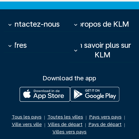
Contactez-nous
À propos de KLM
keyboard_arrow_down
keyboard_arrow_down
Offres
En savoir plus sur
keyboard_arrow_down
keyboard_arrow_down
KLM
Download the app
Tous les pays
Toutes les villes
Pays vers pays
|
|
|
Ville vers ville
Villes de départ
Pays de départ
|
|
|
Villes vers pays