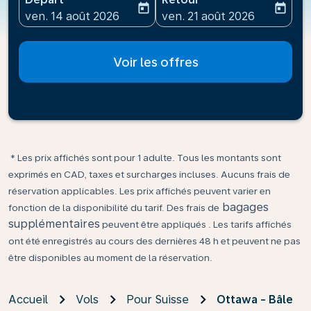
today
today
fc-booking-departure-date-aria-label
fc-booking-return-date-ari
ven. 14 août 2026
ven. 21 août 2026
Voir les offres
* Les prix affichés sont pour 1 adulte. Tous les montants sont
exprimés en CAD, taxes et surcharges incluses. Aucuns frais de
réservation applicables. Les prix affichés peuvent varier en
bagages
fonction de la disponibilité du tarif. Des frais de
supplémentaires
peuvent être appliqués . Les tarifs affichés
ont été enregistrés au cours des dernières 48 h et peuvent ne pas
être disponibles au moment de la réservation.
Accueil
Vols
Pour Suisse
Ottawa - Bâle