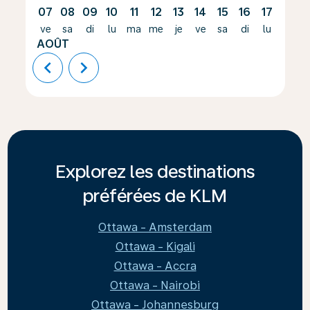
07
08
09
10
11
12
13
14
15
16
17
18
ve
sa
di
lu
ma
me
je
ve
sa
di
lu
ma
AOÛT
chevron_left
chevron_right
Explorez les destinations
préférées de KLM
Ottawa - Amsterdam
Ottawa - Kigali
Ottawa - Accra
Ottawa - Nairobi
Ottawa - Johannesburg