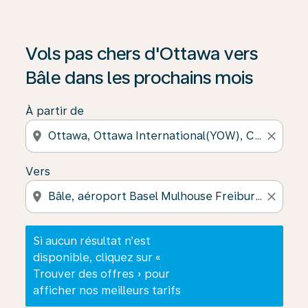
Si aucun résultat n’est disponible, cliquez sur « Trouver
Vols pas chers d'Ottawa vers
Bâle dans les prochains mois
À partir de
location_on
close
Vers
location_on
close
Si aucun résultat n’est
disponible, cliquez sur «
Trouver des offres » pour
afficher nos meilleurs tarifs