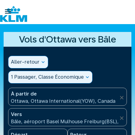

Vols d'Ottawa vers Bâle
Aller-retour
expand_more
1 Passager, Classe Économique
expand_more
À partir de
close
Ottawa, Ottawa International(YOW), Canada
Vers
close
Bâle, aéroport Basel Mulhouse Freiburg(BSL), Suisse
Départ
Retour