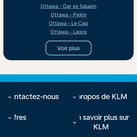
Ottawa - Dar es Salaam
Ottawa - Pékin
Ottawa - Le Cap
Ottawa - Lagos
Voir plus
Contactez-nous
À propos de KLM
keyboard_arrow_down
keyboard_arrow_down
Offres
En savoir plus sur
keyboard_arrow_down
keyboard_arrow_down
KLM