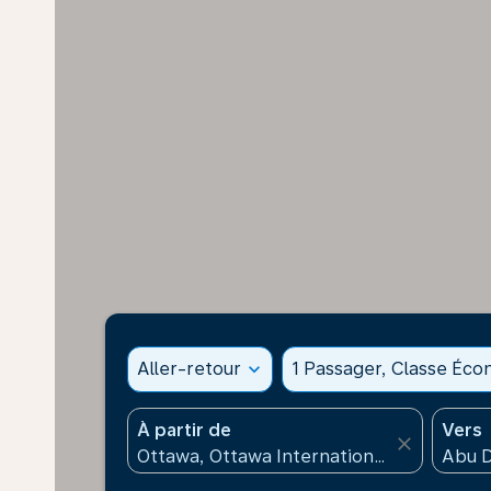
Aller-retour
expand_more
1 Passager, Classe Éc
À partir de
Vers
close