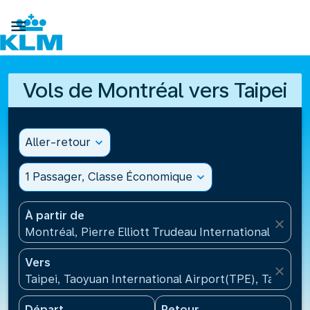

Vols de Montréal vers Taipei
Aller-retour
expand_more
1 Passager, Classe Économique
expand_more
À partir de
close
Montréal, Pierre Elliott Trudeau International Airpo
Vers
close
Taipei, Taoyuan International Airport(TPE), Taïwan, 
Départ
Retour