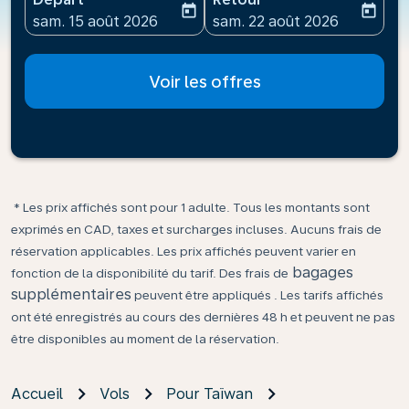
today
today
fc-booking-departure-date-aria-label
fc-booking-return-date-ari
sam. 15 août 2026
sam. 22 août 2026
Voir les offres
* Les prix affichés sont pour 1 adulte. Tous les montants sont
exprimés en CAD, taxes et surcharges incluses. Aucuns frais de
réservation applicables. Les prix affichés peuvent varier en
bagages
fonction de la disponibilité du tarif. Des frais de
supplémentaires
peuvent être appliqués . Les tarifs affichés
ont été enregistrés au cours des dernières 48 h et peuvent ne pas
être disponibles au moment de la réservation.
Accueil
Vols
Pour Taïwan