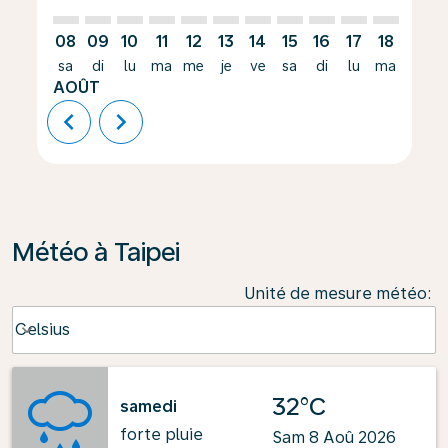
08
09
10
11
12
13
14
15
16
17
18
19
sa
di
lu
ma
me
je
ve
sa
di
lu
ma
me
AOÛT
chevron_left
chevron_right
Météo à Taipei
Unité de mesure météo
:
Weather unit option Celsius Selected
Celsius
keyboard_arrow_down
32°C
samedi
forte pluie
Sam 8 Aoû 2026