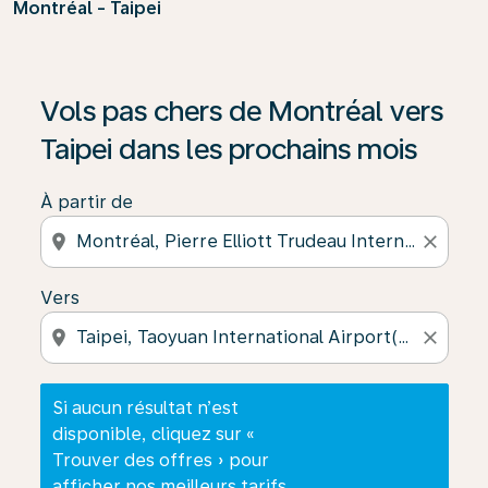
Montréal - Taipei
Si aucun résultat n’est disponible, cliquez sur « Trouver
Vols pas chers de Montréal vers
Taipei dans les prochains mois
À partir de
location_on
close
Vers
location_on
close
Si aucun résultat n’est
disponible, cliquez sur «
Trouver des offres » pour
afficher nos meilleurs tarifs