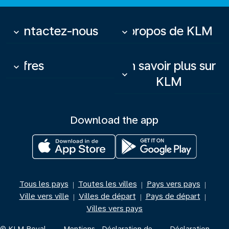
Contactez-nous
À propos de KLM
keyboard_arrow_down
keyboard_arrow_down
Offres
En savoir plus sur
keyboard_arrow_down
keyboard_arrow_down
KLM
Download the app
Tous les pays
Toutes les villes
Pays vers pays
|
|
|
Ville vers ville
Villes de départ
Pays de départ
|
|
|
Villes vers pays