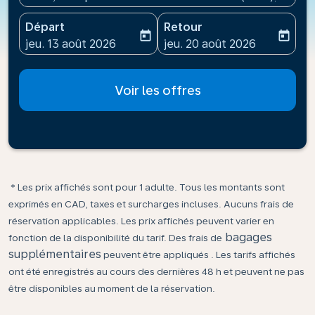
Départ
Retour
today
today
fc-booking-departure-date-aria-label
fc-booking-return-date-ari
jeu. 13 août 2026
jeu. 20 août 2026
Voir les offres
* Les prix affichés sont pour 1 adulte. Tous les montants sont
exprimés en CAD, taxes et surcharges incluses. Aucuns frais de
réservation applicables. Les prix affichés peuvent varier en
bagages
fonction de la disponibilité du tarif. Des frais de
supplémentaires
peuvent être appliqués . Les tarifs affichés
ont été enregistrés au cours des dernières 48 h et peuvent ne pas
être disponibles au moment de la réservation.