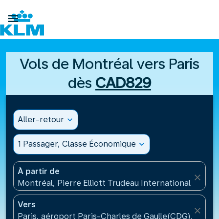

Vols de Montréal vers Paris
dès
CAD829
Aller-retour
expand_more
1 Passager, Classe Économique
expand_more
À partir de
close
Montréal, Pierre Elliott Trudeau International Airpo
Vers
close
Paris, aéroport Paris-Charles de Gaulle(CDG), Franc