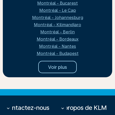
Montréal - Bucarest
Montréal - Le Cap
Montréal - Johannesburg
Montréal - Kilimandjaro
Montréal - Berlin
Montréal - Bordeaux
Montréal - Nantes
Montréal - Budapest
Voir plus
Contactez-nous
À propos de KLM
keyboard_arrow_down
keyboard_arrow_down