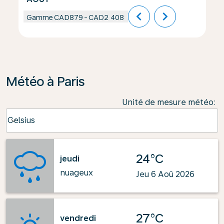
chevron_left
chevron_right
Gamme
CAD879
-
CAD2 408
Météo à Paris
Unité de mesure météo
:
Weather unit option Celsius Selected
Celsius
keyboard_arrow_down
24°C
jeudi
nuageux
Jeu 6 Aoû 2026
27°C
vendredi