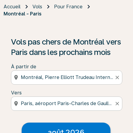
Accueil
Vols
Pour France
Montréal - Paris
Vols pas chers de Montréal vers
Paris dans les prochains mois
À partir de
location_on
close
Vers
location_on
close
août 2026