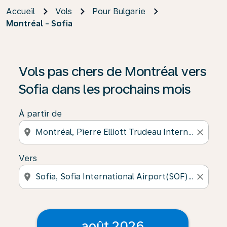
Accueil
Vols
Pour Bulgarie
Montréal - Sofia
Vols pas chers de Montréal vers
Sofia dans les prochains mois
À partir de
location_on
close
Vers
location_on
close
août 2026