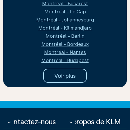
Montréal - Bucarest
Montréal - Le Cap
Montréal - Johannesburg
Montréal - Kilimandjaro
Montréal - Berlin
Montréal - Bordeaux
Montréal - Nantes
Montréal - Budapest
Voir plus
Contactez-nous
À propos de KLM
keyboard_arrow_down
keyboard_arrow_down