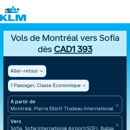

Vols de Montréal vers Sofia
dès
CAD1 393
Aller-retour
expand_more
1 Passager, Classe Économique
expand_more
À partir de
close
Montréal, Pierre Elliott Trudeau International Airpo
Vers
close
Sofia, Sofia International Airport(SOF), Bulgarie