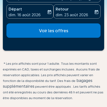
Départ
Retour
today
today
fc-booking-departure-date-aria-label
fc-booking-return-date-ari
dim. 16 août 2026
dim. 23 août 2026
Voir les offres
* Les prix affichés sont pour 1 adulte. Tous les montants sont
exprimés en CAD, taxes et surcharges incluses. Aucuns frais de
réservation applicables. Les prix affichés peuvent varier en
bagages
fonction de la disponibilité du tarif. Des frais de
supplémentaires
peuvent être appliqués . Les tarifs affichés
ont été enregistrés au cours des dernières 48 h et peuvent ne pas
être disponibles au moment de la réservation.