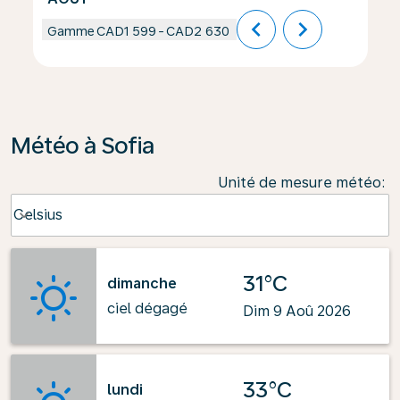
chevron_left
chevron_right
Gamme
CAD1 599
-
CAD2 630
Météo à Sofia
Unité de mesure météo
:
Weather unit option Celsius Selected
Celsius
keyboard_arrow_down
31°C
dimanche
ciel dégagé
Dim 9 Aoû 2026
33°C
lundi