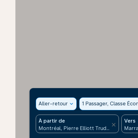
Aller-retour
expand_more
1 Passager, Classe Éc
À partir de
Vers
close