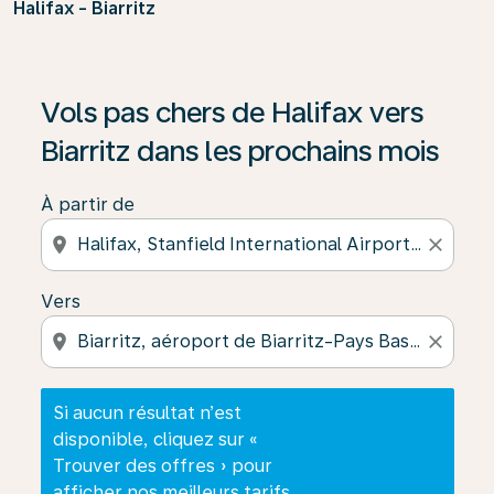
Halifax - Biarritz
Si aucun résultat n’est disponible, cliquez sur « Trouver
Vols pas chers de Halifax vers
Biarritz dans les prochains mois
À partir de
location_on
close
Vers
location_on
close
Si aucun résultat n’est
disponible, cliquez sur «
Trouver des offres » pour
afficher nos meilleurs tarifs