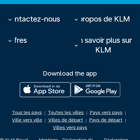
Contactez-nous
À propos de KLM
keyboard_arrow_down
keyboard_arrow_down
Offres
En savoir plus sur
keyboard_arrow_down
keyboard_arrow_down
KLM
Download the app
Tous les pays
Toutes les villes
Pays vers pays
|
|
|
Ville vers ville
Villes de départ
Pays de départ
|
|
|
Villes vers pays