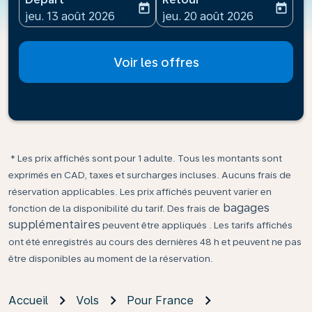
today
today
fc-booking-departure-date-aria-label
fc-booking-return-date-ari
jeu. 13 août 2026
jeu. 20 août 2026
Voir les offres
* Les prix affichés sont pour 1 adulte. Tous les montants sont
exprimés en CAD, taxes et surcharges incluses. Aucuns frais de
réservation applicables. Les prix affichés peuvent varier en
bagages
fonction de la disponibilité du tarif. Des frais de
supplémentaires
peuvent être appliqués . Les tarifs affichés
ont été enregistrés au cours des dernières 48 h et peuvent ne pas
être disponibles au moment de la réservation.
Accueil
Vols
Pour France