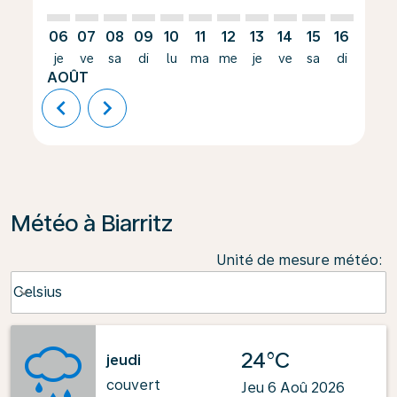
06
07
08
09
10
11
12
13
14
15
16
17
je
ve
sa
di
lu
ma
me
je
ve
sa
di
lu
AOÛT
chevron_left
chevron_right
Météo à Biarritz
Unité de mesure météo
:
Weather unit option Celsius Selected
Celsius
keyboard_arrow_down
24°C
jeudi
couvert
Jeu 6 Aoû 2026