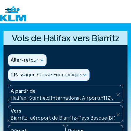

Vols de Halifax vers Biarritz
Aller-retour
expand_more
1 Passager, Classe Économique
expand_more
À partir de
close
Halifax, Stanfield International Airport(YHZ), Canad
Vers
close
Biarritz, aéroport de Biarritz-Pays Basque(BIQ), Fra
Départ
Retour