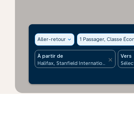
Aller-retour
expand_more
1 Passager, Classe Éc
À partir de
Vers
close
* Les prix affichés sont pour 1 adulte. Tous les mont