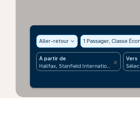
Aller-retour
expand_more
1 Passager, Classe Éc
À partir de
Vers
close
* Les prix affichés sont pour 1 adulte. Tous les mont