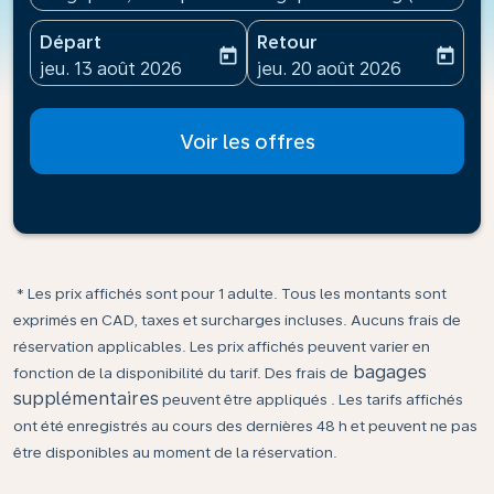
Départ
Retour
today
today
fc-booking-departure-date-aria-label
fc-booking-return-date-ari
jeu. 13 août 2026
jeu. 20 août 2026
Voir les offres
* Les prix affichés sont pour 1 adulte. Tous les montants sont
exprimés en CAD, taxes et surcharges incluses. Aucuns frais de
réservation applicables. Les prix affichés peuvent varier en
bagages
fonction de la disponibilité du tarif. Des frais de
supplémentaires
peuvent être appliqués . Les tarifs affichés
ont été enregistrés au cours des dernières 48 h et peuvent ne pas
être disponibles au moment de la réservation.