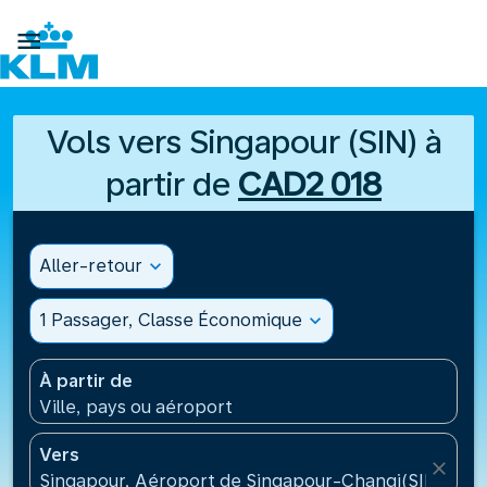

Vols vers Singapour (SIN) à
partir de
CAD2 018
Aller-retour
expand_more
1 Passager, Classe Économique
expand_more
À partir de
Ville, pays ou aéroport
Vers
close
Singapour, Aéroport de Singapour-Changi(SIN), Sin