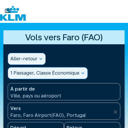

Vols vers Faro (FAO)
Aller-retour
expand_more
1 Passager, Classe Économique
expand_more
À partir de
Ville, pays ou aéroport
Vers
close
Faro, Faro Airport(FAO), Portugal
Départ
Retour