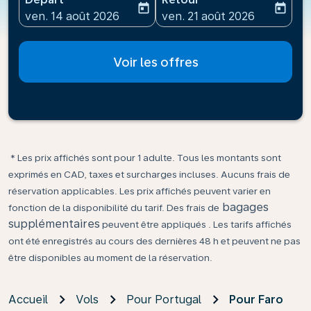
today
today
fc-booking-departure-date-aria-label
fc-booking-return-date-ari
ven. 14 août 2026
ven. 21 août 2026
Voir les offres
* Les prix affichés sont pour 1 adulte. Tous les montants sont
exprimés en CAD, taxes et surcharges incluses. Aucuns frais de
réservation applicables. Les prix affichés peuvent varier en
bagages
fonction de la disponibilité du tarif. Des frais de
supplémentaires
peuvent être appliqués . Les tarifs affichés
ont été enregistrés au cours des dernières 48 h et peuvent ne pas
être disponibles au moment de la réservation.
Accueil
Vols
Pour Portugal
Pour Faro