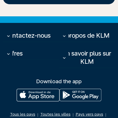
Contactez-nous
À propos de KLM
keyboard_arrow_down
keyboard_arrow_down
Offres
En savoir plus sur
keyboard_arrow_down
keyboard_arrow_down
KLM
Download the app
Tous les pays
Toutes les villes
Pays vers pays
|
|
|