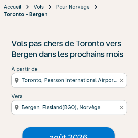
Accueil
Vols
Pour Norvège
Toronto - Bergen
Vols pas chers de Toronto vers
Bergen dans les prochains mois
À partir de
location_on
close
Vers
location_on
close
août 2026