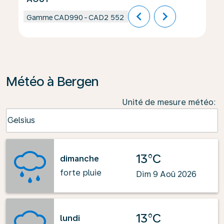
chevron_left
chevron_right
Gamme
CAD990
-
CAD2 552
Météo à Bergen
Unité de mesure météo
:
Weather unit option Celsius Selected
Celsius
keyboard_arrow_down
13°C
dimanche
forte pluie
Dim 9 Aoû 2026
13°C
lundi