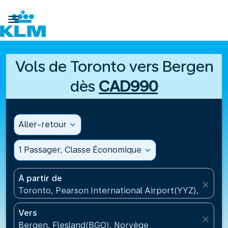

Vols de Toronto vers Bergen
dès
CAD990
Aller-retour
expand_more
1 Passager, Classe Économique
expand_more
À partir de
close
Toronto, Pearson International Airport(YYZ), Canad
Vers
close
Bergen, Flesland(BGO), Norvège