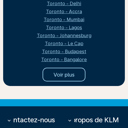
Toronto - Delhi
Toronto - Accra
Toronto - Mumbai
Toronto - Lagos
Toronto - Johannesburg
Toronto - Le Cap
Toronto - Budapest
Toronto - Bangalore
Voir plus
Contactez-nous
À propos de KLM
keyboard_arrow_down
keyboard_arrow_down