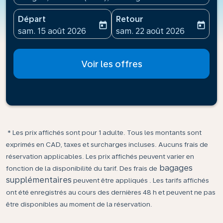
Départ
Retour
today
today
fc-booking-departure-date-aria-label
fc-booking-return-date-ari
sam. 15 août 2026
sam. 22 août 2026
Voir les offres
* Les prix affichés sont pour 1 adulte. Tous les montants sont
exprimés en CAD, taxes et surcharges incluses. Aucuns frais de
réservation applicables. Les prix affichés peuvent varier en
bagages
fonction de la disponibilité du tarif. Des frais de
supplémentaires
peuvent être appliqués . Les tarifs affichés
ont été enregistrés au cours des dernières 48 h et peuvent ne pas
être disponibles au moment de la réservation.