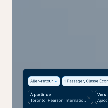
Aller-retour
expand_more
1 Passager, Classe Éc
À partir de
Vers
close