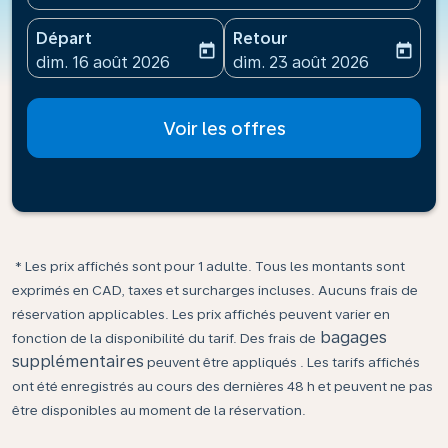
Départ
Retour
today
today
fc-booking-departure-date-aria-label
fc-booking-return-date-ari
dim. 16 août 2026
dim. 23 août 2026
Voir les offres
* Les prix affichés sont pour 1 adulte. Tous les montants sont
exprimés en CAD, taxes et surcharges incluses. Aucuns frais de
réservation applicables. Les prix affichés peuvent varier en
bagages
fonction de la disponibilité du tarif. Des frais de
supplémentaires
peuvent être appliqués . Les tarifs affichés
ont été enregistrés au cours des dernières 48 h et peuvent ne pas
être disponibles au moment de la réservation.