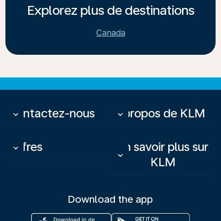
Explorez plus de destinations
Canada
Contactez-nous
À propos de KLM
keyboard_arrow_down
keyboard_arrow_down
Offres
En savoir plus sur
keyboard_arrow_down
keyboard_arrow_down
KLM
Download the app