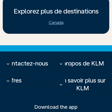
Explorez plus de destinations
Canada
Contactez-nous
À propos de KLM
keyboard_arrow_down
keyboard_arrow_down
Offres
En savoir plus sur
keyboard_arrow_down
keyboard_arrow_down
KLM
Download the app