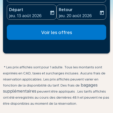
Départ
Retour
today
today
fc-booking-departure-date-aria-label
fc-booking-return-date-ari
jeu. 13 août 2026
jeu. 20 août 2026
Voir les offres
* Les prix affichés sont pour 1 adulte. Tous les montants sont
exprimés en CAD, taxes et surcharges incluses. Aucuns frais de
réservation applicables. Les prix affichés peuvent varier en
bagages
fonction de la disponibilité du tarif. Des frais de
supplémentaires
peuvent être appliqués . Les tarifs affichés
ont été enregistrés au cours des dernières 48 h et peuvent ne pas
être disponibles au moment de la réservation.