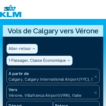

Vols de Calgary vers Vérone
Aller-retour
expand_more
1 Passager, Classe Économique
expand_more
À partir de
close
Calgary, Calgary International Airport(YYC), Canada
Vers
close
Vérone, Villafranca Airport(VRN), Italie
Départ
Retour