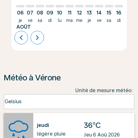
06
07
08
09
10
11
12
13
14
15
16
17
je
ve
sa
di
lu
ma
me
je
ve
sa
di
lu
AOÛT
chevron_left
chevron_right
Météo à Vérone
Unité de mesure météo
:
Weather unit option Celsius Selected
Celsius
keyboard_arrow_down
36°C
jeudi
légère pluie
Jeu 6 Aoû 2026