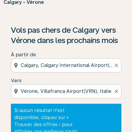
Calgary - Vérone
Si aucun résultat n’est disponible, cliquez sur « Trouver
Vols pas chers de Calgary vers
Vérone dans les prochains mois
À partir de
location_on
close
Vers
location_on
close
Si aucun résultat n’est
disponible, cliquez sur «
Trouver des offres » pour
afficher nos meilleurs tarifs