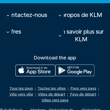
Contactez-nous
À propos de KLM
keyboard_arrow_down
keyboard_arrow_down
Offres
En savoir plus sur
keyboard_arrow_down
keyboard_arrow_down
KLM
Download the app
Tous les pays
Toutes les villes
Pays vers pays
|
|
|
Ville vers ville
Villes de départ
Pays de départ
|
|
|
Villes vers pays