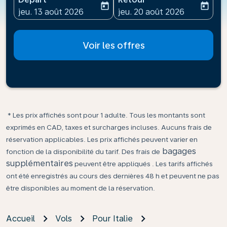
today
today
fc-booking-departure-date-aria-label
fc-booking-return-date-ari
jeu. 13 août 2026
jeu. 20 août 2026
Voir les offres
* Les prix affichés sont pour 1 adulte. Tous les montants sont
exprimés en CAD, taxes et surcharges incluses. Aucuns frais de
réservation applicables. Les prix affichés peuvent varier en
bagages
fonction de la disponibilité du tarif. Des frais de
supplémentaires
peuvent être appliqués . Les tarifs affichés
ont été enregistrés au cours des dernières 48 h et peuvent ne pas
être disponibles au moment de la réservation.
Accueil
Vols
Pour Italie