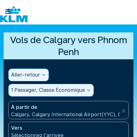

Vols de Calgary vers Phnom
Penh
Aller-retour
expand_more
1 Passager, Classe Économique
expand_more
À partir de
close
Calgary, Calgary International Airport(YYC), Canada
Vers
Sélectionnez l'arrivée