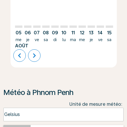
05
06
07
08
09
10
11
12
13
14
15
16
me
je
ve
sa
di
lu
ma
me
je
ve
sa
di
AOÛT
chevron_left
chevron_right
Météo à Phnom Penh
Unité de mesure météo
:
Weather unit option Celsius Selected
Celsius
keyboard_arrow_down