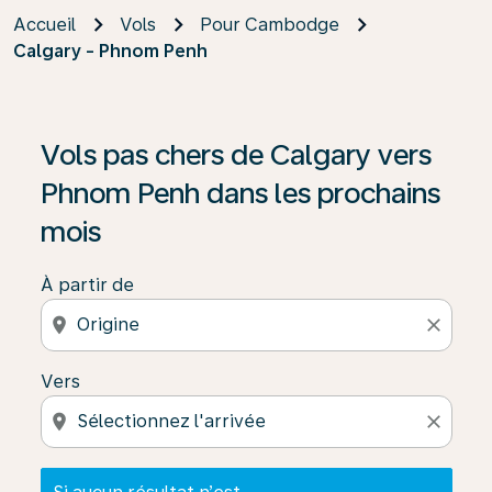
Accueil
Vols
Pour Cambodge
Calgary - Phnom Penh
Si aucun résultat n’est disponible, cliquez sur « Trouver
Vols pas chers de Calgary vers
Phnom Penh dans les prochains
mois
À partir de
location_on
close
Vers
location_on
close