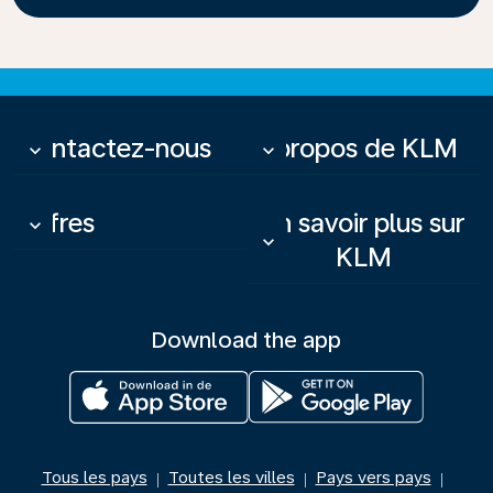
Contactez-nous
À propos de KLM
keyboard_arrow_down
keyboard_arrow_down
Offres
En savoir plus sur
keyboard_arrow_down
keyboard_arrow_down
KLM
Download the app
Tous les pays
Toutes les villes
Pays vers pays
|
|
|