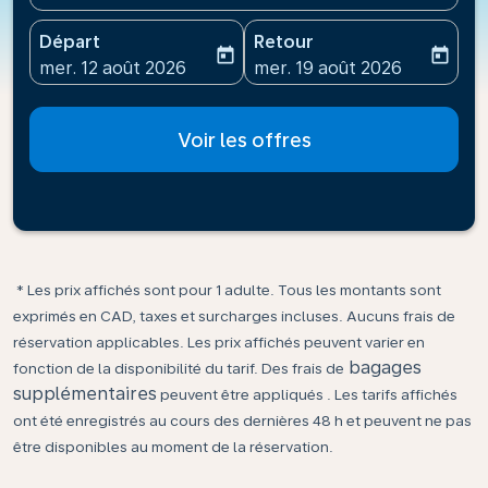
Départ
Retour
today
today
fc-booking-departure-date-aria-label
fc-booking-return-date-ari
mer. 12 août 2026
mer. 19 août 2026
Voir les offres
* Les prix affichés sont pour 1 adulte. Tous les montants sont
exprimés en CAD, taxes et surcharges incluses. Aucuns frais de
réservation applicables. Les prix affichés peuvent varier en
bagages
fonction de la disponibilité du tarif. Des frais de
supplémentaires
peuvent être appliqués . Les tarifs affichés
ont été enregistrés au cours des dernières 48 h et peuvent ne pas
être disponibles au moment de la réservation.