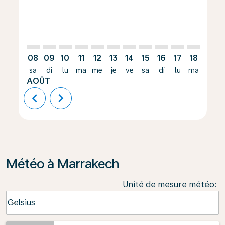
08
09
10
11
12
13
14
15
16
17
18
19
sa
di
lu
ma
me
je
ve
sa
di
lu
ma
me
AOÛT
chevron_left
chevron_right
Météo à Marrakech
Unité de mesure météo
:
Weather unit option Celsius Selected
Celsius
keyboard_arrow_down