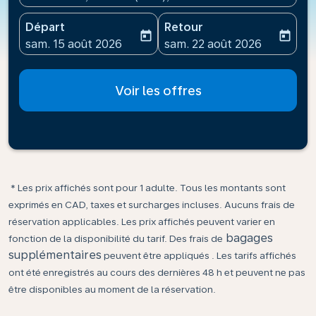
Départ
Retour
today
today
fc-booking-departure-date-aria-label
fc-booking-return-date-ari
sam. 15 août 2026
sam. 22 août 2026
Voir les offres
* Les prix affichés sont pour 1 adulte. Tous les montants sont
exprimés en CAD, taxes et surcharges incluses. Aucuns frais de
réservation applicables. Les prix affichés peuvent varier en
bagages
fonction de la disponibilité du tarif. Des frais de
supplémentaires
peuvent être appliqués . Les tarifs affichés
ont été enregistrés au cours des dernières 48 h et peuvent ne pas
être disponibles au moment de la réservation.