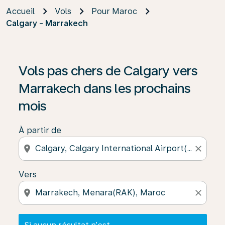
Accueil
Vols
Pour Maroc
Calgary - Marrakech
Si aucun résultat n’est disponible, cliquez sur « Trouver
Vols pas chers de Calgary vers
Marrakech dans les prochains
mois
À partir de
location_on
close
Vers
location_on
close