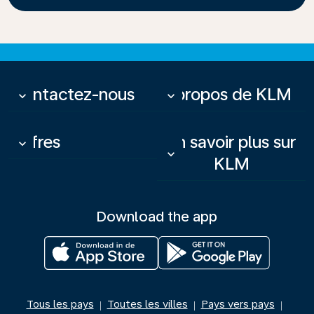
Contactez-nous
À propos de KLM
keyboard_arrow_down
keyboard_arrow_down
Offres
En savoir plus sur
keyboard_arrow_down
keyboard_arrow_down
KLM
Download the app
Tous les pays
Toutes les villes
Pays vers pays
|
|
|