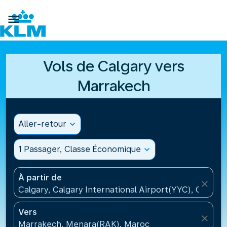

Vols de Calgary vers
Marrakech
Aller-retour
expand_more
1 Passager, Classe Économique
expand_more
À partir de
close
Calgary, Calgary International Airport(YYC), Canada
Vers
close
Marrakech, Menara(RAK), Maroc