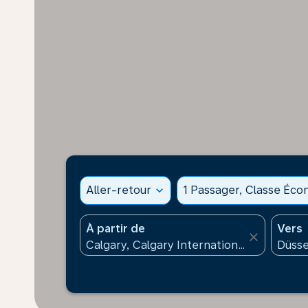
Aller-retour
expand_more
1 Passager, Classe Éc
À partir de
Vers
close