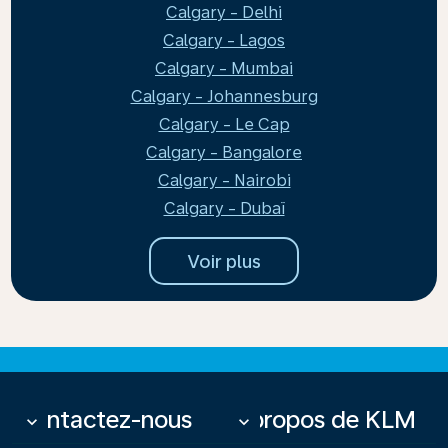
Calgary - Delhi
Calgary - Lagos
Calgary - Mumbai
Calgary - Johannesburg
Calgary - Le Cap
Calgary - Bangalore
Calgary - Nairobi
Calgary - Dubaï
Voir plus
Contactez-nous
À propos de KLM
keyboard_arrow_down
keyboard_arrow_down