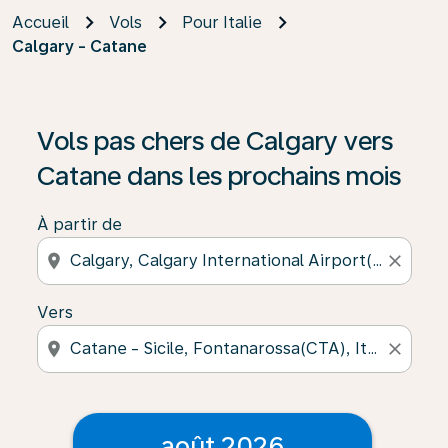
Accueil
Vols
Pour Italie
Calgary - Catane
Vols pas chers de Calgary vers
Catane dans les prochains mois
À partir de
location_on
close
Vers
location_on
close
août 2026