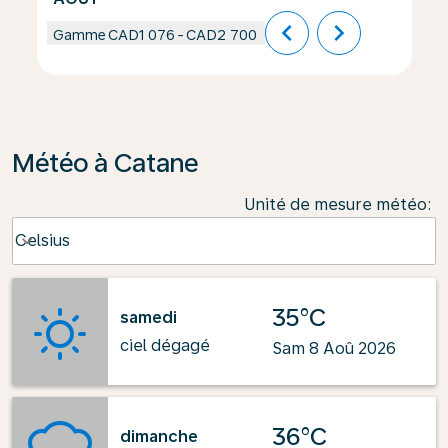
chevron_left
chevron_right
Gamme
CAD1 076
-
CAD2 700
Météo à Catane
Unité de mesure météo
:
Weather unit option Celsius Selected
Celsius
keyboard_arrow_down
35°C
samedi
ciel dégagé
Sam 8 Aoû 2026
36°C
dimanche