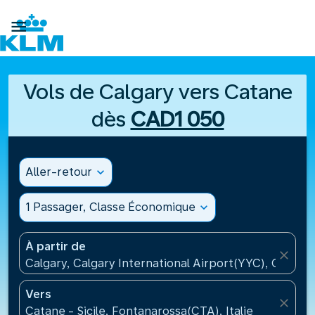

Vols de Calgary vers Catane
dès
CAD1 050
Aller-retour
expand_more
1 Passager, Classe Économique
expand_more
À partir de
close
Calgary, Calgary International Airport(YYC), Canada
Vers
close
Catane - Sicile, Fontanarossa(CTA), Italie