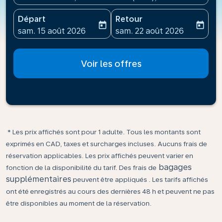
Départ
Retour
today
today
fc-booking-departure-date-aria-label
fc-booking-return-date-ari
sam. 15 août 2026
sam. 22 août 2026
Voir les offres
* Les prix affichés sont pour 1 adulte. Tous les montants sont
exprimés en CAD, taxes et surcharges incluses. Aucuns frais de
réservation applicables. Les prix affichés peuvent varier en
bagages
fonction de la disponibilité du tarif. Des frais de
supplémentaires
peuvent être appliqués . Les tarifs affichés
ont été enregistrés au cours des dernières 48 h et peuvent ne pas
être disponibles au moment de la réservation.