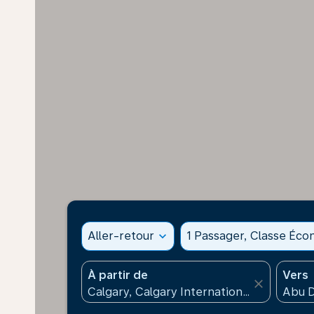
Aller-retour
expand_more
1 Passager, Classe Éc
À partir de
Vers
close